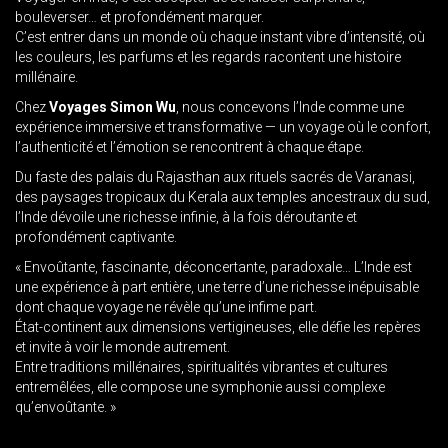
bouleverser… et profondément marquer.
C’est entrer dans un monde où chaque instant vibre d’intensité, où
les couleurs, les parfums et les regards racontent une histoire
millénaire.
Chez
Voyages Simon Wu
, nous concevons l’Inde comme une
expérience immersive et transformative — un voyage où le confort,
l’authenticité et l’émotion se rencontrent à chaque étape.
Du faste des palais du Rajasthan aux rituels sacrés de Varanasi,
des paysages tropicaux du Kerala aux temples ancestraux du sud,
l’Inde dévoile une richesse infinie, à la fois déroutante et
profondément captivante.
« Envoûtante, fascinante, déconcertante, paradoxale… L’Inde est
une expérience à part entière, une terre d’une richesse inépuisable
dont chaque voyage ne révèle qu’une infime part.
État-continent aux dimensions vertigineuses, elle défie les repères
et invite à voir le monde autrement.
Entre traditions millénaires, spiritualités vibrantes et cultures
entremêlées, elle compose une symphonie aussi complexe
qu’envoûtante. »