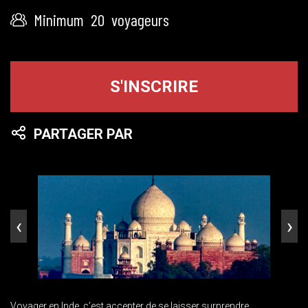
Minimum
20
voyageurs
S'INSCRIRE
PARTAGER PAR
‹
›
Voyager en Inde, c’est accepter de se laisser surprendre,