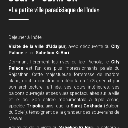
«La petite ville paradisiaque de l'Inde»
Déjeuner à l’hôtel.
Visite de la ville d’Udaipur,
avec découverte du
City
Palace
et du
Sahelion Ki Bari
.
Dominant fièrement les rives du lac Pichola, le
City
Palace
est l’un des plus impressionnants palais du
Rajasthan. Cette majestueuse forteresse de marbre
blanc, dont la construction débuta en 1725, séduit par
son architecture raffinée, ses cours intérieures, ses
balcons ouvragés et ses vues spectaculaires sur la ville
et le lac. Son entrée monumentale à triple arche,
appelée
Tripolia
, ainsi que la
Suraj Gokhada
(Balcon
du Soleil), témoignent de la grandeur des souverains de
Mewar.
Poursuite de la visite au
Sahelion Ki Bari
, le célèbre «